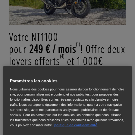
Votre NT1100
(1)
pour
249 € / mois
! Offre deux
(4)
loyers offerts
et 1 000€
(5)
d'aide à la reprise
!
Paramètres les cookies
1 450€ D'APPORT
, DURÉE 37 MOIS
Nous utilisons des cookies pour nous assurer du bon fonctionnement de notre
site, pour personnaliser notre contenu et nos publicités, pour proposer des
AVEC
GARANTIE PERTE FINANCIÈRE
INCLUSE*
fonctionnalités disponibles sur les réseaux sociaux et afin d’analyser notre
trafic. Nous partageons également des informations, quant à votre navigation
sur notre site, avec nos partenaires analytiques, publicitaires et de réseaux
RÉSERVEZ VOTRE ESSAI
sociaux. Pour en savoir plus sur les cookies, les données que nous utilisons,
les traitements que nous réalisons et les partenaires avec qui nous travaillons,
vous pouvez consulter notre
politique de confidentialité
.