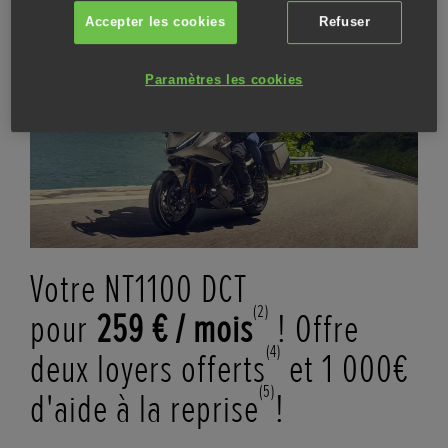
Accepter les cookies
Refuser
Paramètres les cookies
Votre NT1100 DCT
(2)
pour
259 € / mois
! Offre
(4)
deux loyers offerts
et 1 000€
(5)
d'aide à la reprise
!