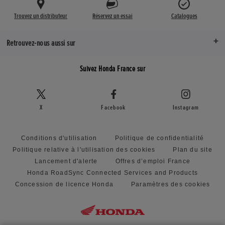
18 pouces
790 mm
Trouvez un distributeur
Réservez un essai
Catalogues
Jante avant
Traînée (mm)
18M/C x MT1.85
Retrouvez-nous aussi sur
92,4 mm
Jante arrière
Suivez Honda France sur
Empattement (mm)
18M/C x MT1.85
1 280 mm
Système antiblocage ABS
CBS
X
Facebook
Instagram
Conditions d'utilisation
Politique de confidentialité
Politique relative à l'utilisation des cookies
Plan du site
Lancement d'alerte
Offres d’emploi France
Honda RoadSync Connected Services and Products
Concession de licence Honda
Paramètres des cookies