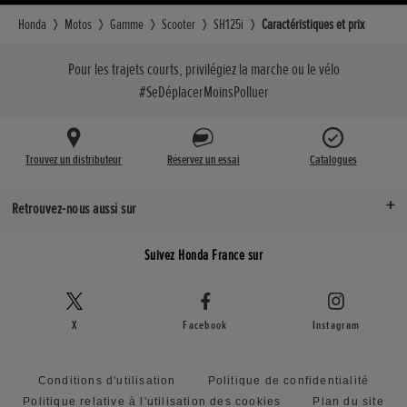
138 kg
Honda
Motos
Gamme
Scooter
SH125i
Caractéristiques et prix
Hauteur de selle (mm)
Pour les trajets courts, privilégiez la marche ou le vélo
799 mm
#SeDéplacerMoinsPolluer
Traînée (mm)
85 mm
Trouvez un distributeur
Réservez un essai
Catalogues
Empattement (mm)
1 350 mm
Retrouvez-nous aussi sur
Suivez Honda France sur
X
Facebook
Instagram
Conditions d'utilisation
Politique de confidentialité
Politique relative à l'utilisation des cookies
Plan du site