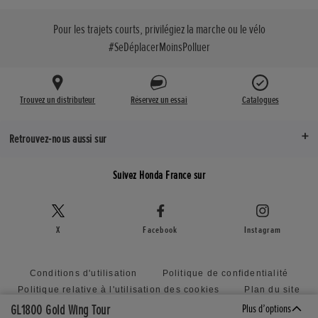
Pour les trajets courts, privilégiez la marche ou le vélo
#SeDéplacerMoinsPolluer
Trouvez un distributeur
Réservez un essai
Catalogues
Retrouvez-nous aussi sur
Suivez Honda France sur
X
Facebook
Instagram
Conditions d'utilisation
Politique de confidentialité
Politique relative à l'utilisation des cookies
Plan du site
Lancement d'alerte
Offres d’emploi France
GL1800 Gold Wing Tour
Plus d’options