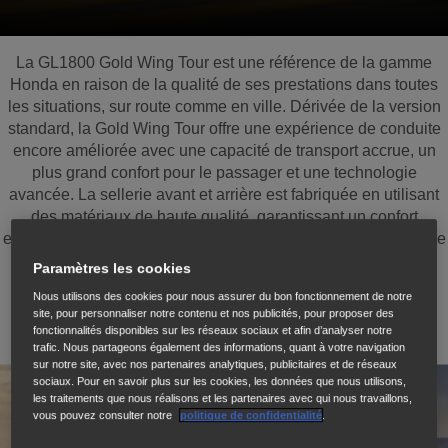
La GL1800 Gold Wing Tour est une référence de la gamme
Honda en raison de la qualité de ses prestations dans toutes
les situations, sur route comme en ville. Dérivée de la version
standard, la Gold Wing Tour offre une expérience de conduite
encore améliorée avec une capacité de transport accrue, un
plus grand confort pour le passager et une technologie
avancée. La sellerie avant et arrière est fabriquée en utilisant
des matériaux de haute qualité, garantissant un confort
exceptionnel. Le système audio et les haut-parleurs offrent une
qualité sonore remarquable, tandis que les phares
Paramètres les cookies
antibrouillard à LED garantissent une excellente visibilité.
Nous utilisons des cookies pour nous assurer du bon fonctionnement de notre
site, pour personnaliser notre contenu et nos publicités, pour proposer des
fonctionnalités disponibles sur les réseaux sociaux et afin d’analyser notre
trafic. Nous partageons également des informations, quant à votre navigation
sur notre site, avec nos partenaires analytiques, publicitaires et de réseaux
sociaux. Pour en savoir plus sur les cookies, les données que nous utilisons,
les traitements que nous réalisons et les partenaires avec qui nous travaillons,
vous pouvez consulter notre
politique de confidentialité
.