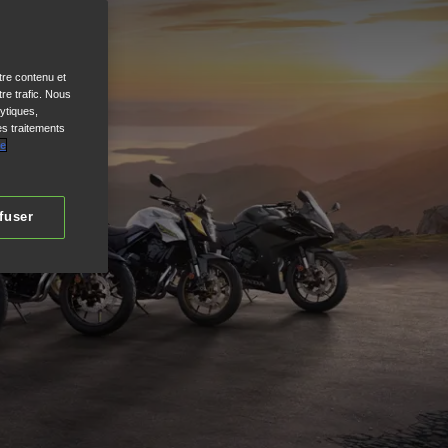
tre contenu et
re trafic. Nous
ytiques,
es traitements
de
fuser