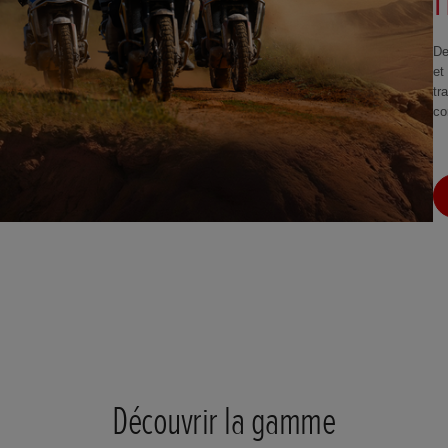
De
et
tr
co
Découvrir la gamme