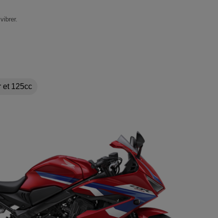
vibrer.
 et 125cc