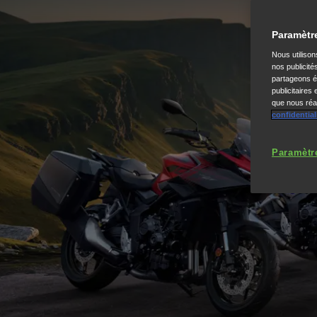
Paramètr
Nous utiliso
nos publicité
partageons ég
publicitaires
que nous réal
confidential
Paramètr