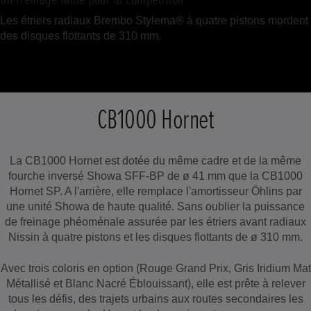
Les étriers radiaux Brembo Stylema® à quatre pistons mordent
des disques flottants de 310 mm.
CB1000 Hornet
La CB1000 Hornet est dotée du même cadre et de la même
fourche inversé Showa SFF-BP de ø 41 mm que la CB1000
Hornet SP. A l'arrière, elle remplace l'amortisseur Öhlins par
une unité Showa de haute qualité. Sans oublier la puissance
de freinage phéoménale assurée par les étriers avant radiaux
Nissin à quatre pistons et les disques flottants de ø 310 mm.
Avec trois coloris en option (Rouge Grand Prix, Gris Iridium Mat
Métallisé et Blanc Nacré Éblouissant), elle est prête à relever
tous les défis, des trajets urbains aux routes secondaires les