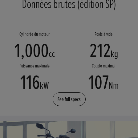
Données brutes (édition SP)
Cylindrée du moteur
Poids à vide
1,000
212
cc
kg
Puissance maximale
Couple maximal
116
107
kW
Nm
See full specs