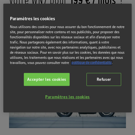
Votre WN7 pour
199 € / mois
!
1 710€ D'APPORT
, DURÉE 37 MOIS.
Paramètres les cookies
Nous utilisons des cookies pour nous assurer du bon fonctionnement de notre
RÉSERVEZ VOTRE ESSAI
site, pour personnaliser notre contenu et nos publicités, pour proposer des
fonctionnalités disponibles sur les réseaux sociaux et afin d’analyser notre
trafic. Nous partageons également des informations, quant à votre
navigation sur notre site, avec nos partenaires analytiques, publicitaires et
de réseaux sociaux. Pour en savoir plus sur les cookies, les données que nous
utilisons, les traitements que nous réalisons et les partenaires avec qui nous
travaillons, vous pouvez consulter notre
politique de confidentialité
.
Accepter les cookies
Refuser
Paramètres les cookies