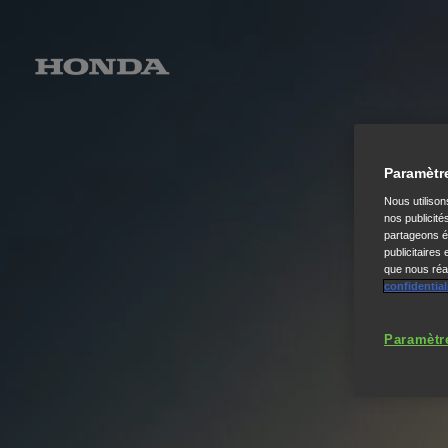
Paramètr
Nous utiliso
nos publicité
partageons ég
publicitaires
que nous réal
confidential
Paramètr