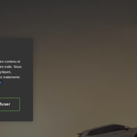
tre contenu et
re trafic. Nous
ytiques,
es traitements
de
fuser