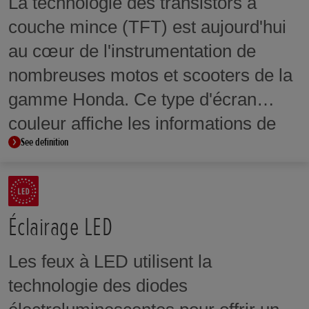
La technologie des transistors à
couche mince (TFT) est aujourd'hui
au cœur de l'instrumentation de
nombreuses motos et scooters de la
gamme Honda. Ce type d'écran
couleur affiche les informations de
See definition
manière claire et concise. Certains
modèles disposent également d'un
écran à commande tactile.
Éclairage LED
Les feux à LED utilisent la
technologie des diodes