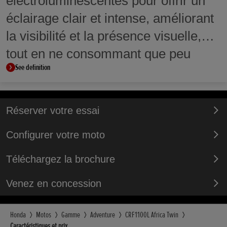
électroluminescentes pour offrir un
éclairage clair et intense, améliorant
la visibilité et la présence visuelle,
tout en ne consommant que peu
See definition
d’énergie.
Réserver votre essai
Configurer votre moto
Téléchargez la brochure
Venez en concession
Honda
Motos
Gamme
Adventure
CRF1100L Africa Twin
Caractéristiques et prix