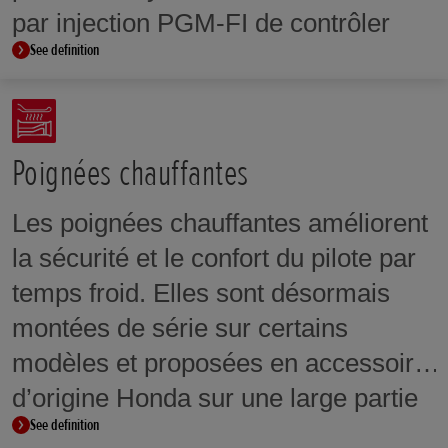
par injection PGM-FI de contrôler
See definition
précisément l'ouverture des gaz sur
toute la plage de régime afin de
fournir un couple progressif et
toujours sous contrôle. Le TBW
Poignées chauffantes
permet aussi de profiter au mieux
Les poignées chauffantes améliorent
des systèmes d'aide à la conduite,
la sécurité et le confort du pilote par
des modes de conduite, du contrôle
temps froid. Elles sont désormais
de couple, de la gestion anti-cabrage
montées de série sur certains
et des réglages de puissance ou de
modèles et proposées en accessoire
frein moteur.
d’origine Honda sur une large partie
See definition
de la gamme.