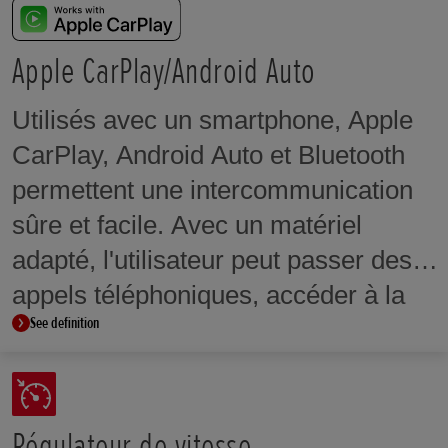
clé copiée ne peut permettre le
démarrage si le code transmis ne
Apple CarPlay/Android Auto
correspond pas.
Utilisés avec un smartphone, Apple
CarPlay, Android Auto et Bluetooth
permettent une intercommunication
sûre et facile. Avec un matériel
adapté, l'utilisateur peut passer des
appels téléphoniques, accéder à la
See definition
musique, à la navigation ou à la
messagerie. Il est également
possible de contrôler le système par
commande vocale.
Régulateur de vitesse