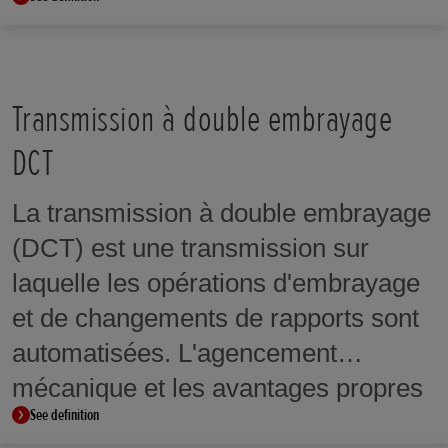
dans un virage, le feu concerné
s'allume pour augmenter l'éclairage
dans le virage et améliorer la
visibilité.
Transmission à double embrayage
DCT
La transmission à double embrayage
(DCT) est une transmission sur
laquelle les opérations d'embrayage
et de changements de rapports sont
automatisées. L'agencement
mécanique et les avantages propres
See definition
aux transmissions manuelles sont