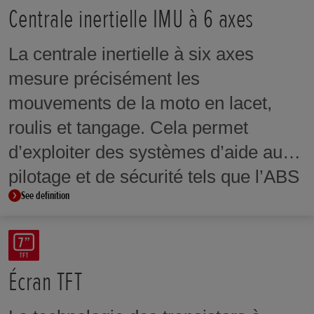
Centrale inertielle IMU à 6 axes
La centrale inertielle à six axes
mesure précisément les
mouvements de la moto en lacet,
roulis et tangage. Cela permet
d’exploiter des systèmes d’aide au
pilotage et de sécurité tels que l’ABS
See definition
en virage et le contrôle du délestage
de la roue arrière.
Écran TFT