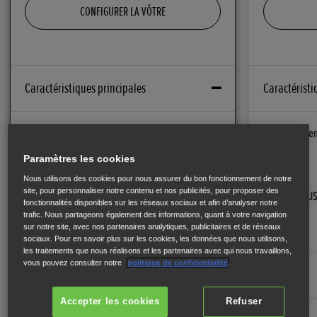
CONFIGURER LA VÔTRE
Caractéristiques principales
Caractéristi
Signalement de freinage d’urgence
Signale
Oui
Oui
Paramètres les cookies
Nous utilisons des cookies pour nous assurer du bon fonctionnement de notre
site, pour personnaliser notre contenu et nos publicités, pour proposer des
Prise USB
Prise U
fonctionnalités disponibles sur les réseaux sociaux et afin d’analyser notre
Oui
Oui
trafic. Nous partageons également des informations, quant à votre navigation
sur notre site, avec nos partenaires analytiques, publicitaires et de réseaux
sociaux. Pour en savoir plus sur les cookies, les données que nous utilisons,
les traitements que nous réalisons et les partenaires avec qui nous travaillons,
vous pouvez consulter notre
politique de confidentialité
.
Moteur
Moteur
Accepter les cookies
Refuser