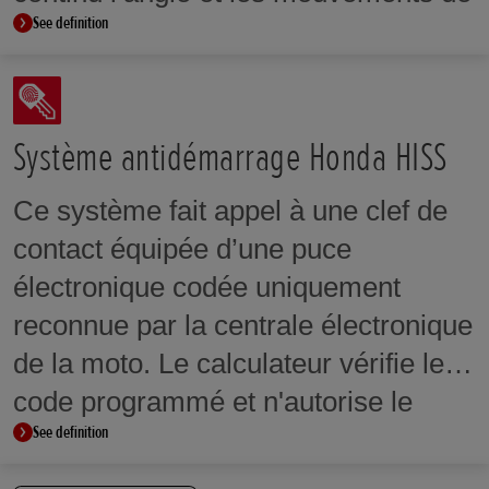
See definition
la moto sur ses axes de lacet, de
roulis et de tangage. Ces
informations servent ensuite à
contrôler la pression de freinage afin
Système antidémarrage Honda HISS
d'assurer une décélération optimale
Ce système fait appel à une clef de
dans les virages et de limiter les
contact équipée d’une puce
mouvements parasites de la moto.
électronique codée uniquement
reconnue par la centrale électronique
de la moto. Le calculateur vérifie le
code programmé et n'autorise le
See definition
démarrage du moteur que si les
numéros correspondent. Même une