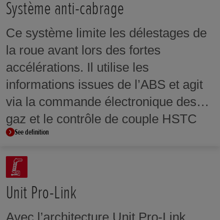
séquentielle.
Système anti-cabrage
Ce système limite les délestages de
la roue avant lors des fortes
accélérations. Il utilise les
informations issues de l’ABS et agit
via la commande électronique des
gaz et le contrôle de couple HSTC
See definition
pour diminuer le couple moteur et
éviter les délestages de l'avant. Sur
certains modèles, le niveau de
contrôle anti-cabrage peut être réglé
Unit Pro-Link
sur le tableau de bord.
Avec l’architecture Unit Pro-Link,