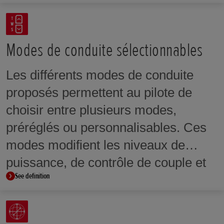
Modes de conduite sélectionnables
Les différents modes de conduite
proposés permettent au pilote de
choisir entre plusieurs modes,
préréglés ou personnalisables. Ces
modes modifient les niveaux de
puissance, de contrôle de couple et
See definition
de frein moteur afin de s’adapter aux
préférences du pilote ou aux
conditions de conduite.