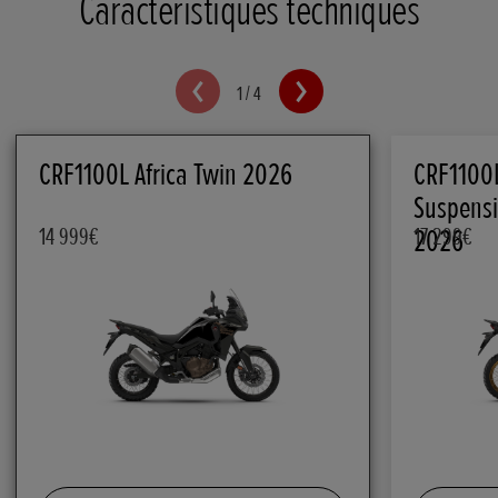
Caractéristiques techniques
1
/
4
CRF1100L Africa Twin 2026
CRF1100L
Suspensi
14 999€
2026
17 299€