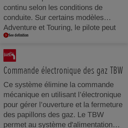
continu selon les conditions de
conduite. Sur certains modèles
Adventure et Touring, le pilote peut
See definition
indiquer, via le tableau de bord, la
présence d’un passager et/ou de
bagages. Le système ajuste alors
automatiquement l’amortissement en
Commande électronique des gaz TBW
conséquence.
Ce système élimine la commande
mécanique en utilisant l’électronique
pour gérer l’ouverture et la fermeture
des papillons des gaz. Le TBW
permet au système d'alimentation