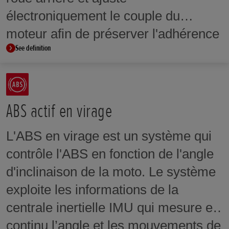
Oui
Oui
électroniquement le couple du
moteur afin de préserver l'adhérence
Sécurité
Sécurité
HSTC, contrôle de wheeling
HSTC, cont
See definition
et la tenue de route. Sur certains
modèles, le niveau d'intervention du
contrôle de couple HSTC peut être
réglé selon les préférences du pilote
ABS actif en virage
et les conditions de conduite. Ces
L'ABS en virage est un système qui
niveaux d'intervention s’intègrent
contrôle l'ABS en fonction de l'angle
également aux modes de conduite
d'inclinaison de la moto. Le système
proposés.
exploite les informations de la
centrale inertielle IMU qui mesure en
continu l’angle et les mouvements de