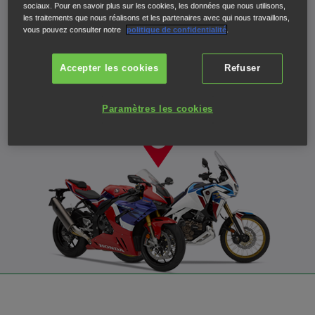
sociaux. Pour en savoir plus sur les cookies, les données que nous utilisons,
les traitements que nous réalisons et les partenaires avec qui nous travaillons,
Vente et après-vente
vous pouvez consulter notre
politique de confidentialité
.
Envoyer
Entrez
Accepter les cookies
Refuser
votre
ville
Utiliser ma position actuelle
Paramètres les cookies