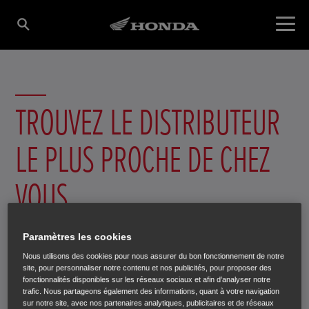
TROUVEZ LE DISTRIBUTEUR
LE PLUS PROCHE DE CHEZ
VOUS
Paramètres les cookies
Je recherche
Nous utilisons des cookies pour nous assurer du bon fonctionnement de notre
site, pour personnaliser notre contenu et nos publicités, pour proposer des
Spécialiste cross (label Cadre Rouge)
fonctionnalités disponibles sur les réseaux sociaux et afin d’analyser notre
trafic. Nous partageons également des informations, quant à votre navigation
Concessionnaire motos, scooters (125 et grosses cylindrées).
sur notre site, avec nos partenaires analytiques, publicitaires et de réseaux