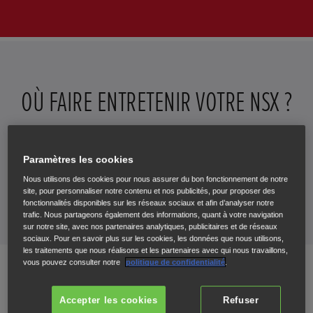
OÙ FAIRE ENTRETENIR VOTRE NSX ?
Composez les numéros ci-dessous pour toute question
technique ou pour prendre rendez-vous à l’atelier. Si vous
Paramètres les cookies
avez besoin d’une assistance dépannage, composez le
Nous utilisons des cookies pour nous assurer du bon fonctionnement de notre
numéro d’urgence fourni.
site, pour personnaliser notre contenu et nos publicités, pour proposer des
fonctionnalités disponibles sur les réseaux sociaux et afin d’analyser notre
trafic. Nous partageons également des informations, quant à votre navigation
sur notre site, avec nos partenaires analytiques, publicitaires et de réseaux
sociaux. Pour en savoir plus sur les cookies, les données que nous utilisons,
les traitements que nous réalisons et les partenaires avec qui nous travaillons,
Adresse
Concession
Assistance
vous pouvez consulter notre
politique de confidentialité
.
routière
Accepter les cookies
Refuser