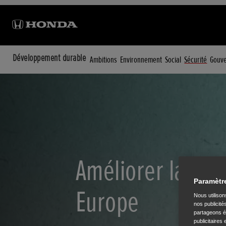
Développement durable
Ambitions
Environnement
Social
Sécurité
Gouv
Améliorer la séc
Paramètr
Europe
Nous utiliso
nos publicité
partageons ég
publicitaires