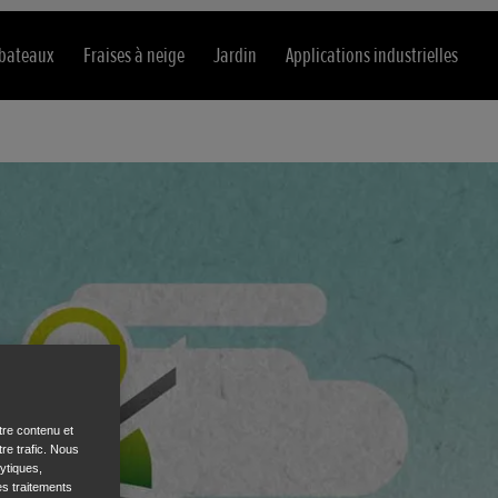
 bateaux
Fraises à neige
Jardin
Applications industrielles
tre contenu et
re trafic. Nous
ytiques,
es traitements