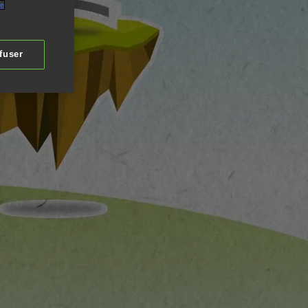
de
fuser