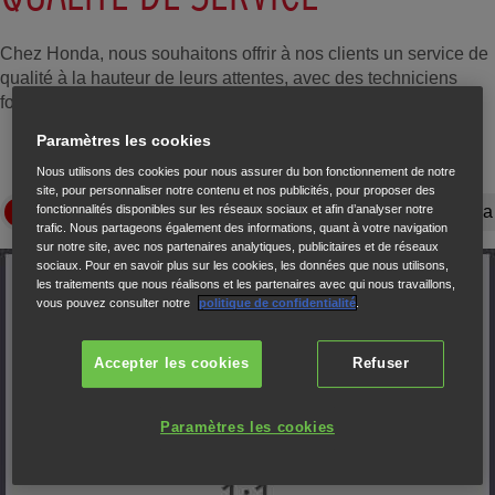
Chez Honda, nous souhaitons offrir à nos clients un service de
qualité à la hauteur de leurs attentes, avec des techniciens
formés à chaque étape des évolutions technologiques.
Paramètres les cookies
Nous utilisons des cookies pour nous assurer du bon fonctionnement de notre
site, pour personnaliser notre contenu et nos publicités, pour proposer des
Maintenance des véhicules
Programme de formation Honda
fonctionnalités disponibles sur les réseaux sociaux et afin d’analyser notre
trafic. Nous partageons également des informations, quant à votre navigation
sur notre site, avec nos partenaires analytiques, publicitaires et de réseaux
sociaux. Pour en savoir plus sur les cookies, les données que nous utilisons,
les traitements que nous réalisons et les partenaires avec qui nous travaillons,
vous pouvez consulter notre
politique de confidentialité
.
Accepter les cookies
Refuser
Paramètres les cookies