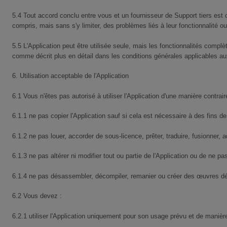
5.4 Tout accord conclu entre vous et un fournisseur de Support tiers est
compris, mais sans s'y limiter, des problèmes liés à leur fonctionnalité ou 
5.5 L'Application peut être utilisée seule, mais les fonctionnalités compl
comme décrit plus en détail dans les conditions générales applicables aux
6. Utilisation acceptable de l'Application
6.1 Vous n'êtes pas autorisé à utiliser l'Application d'une manière contra
6.1.1 ne pas copier l'Application sauf si cela est nécessaire à des fins d
6.1.2 ne pas louer, accorder de sous-licence, prêter, traduire, fusionner, ad
6.1.3 ne pas altérer ni modifier tout ou partie de l'Application ou de ne p
6.1.4 ne pas désassembler, décompiler, remanier ou créer des œuvres dér
6.2 Vous devez :
6.2.1 utiliser l'Application uniquement pour son usage prévu et de manièr