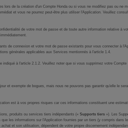
es lors de la création d'un Compte Honda ou si vous ne modifiez pas ou ne me
édiat et vous ne pourrez peut-être plus utiliser l'Application. Veuillez consul
onfidentialité de votre mot de passe et de toute autre information relative 
e immédiatement.
nts de connexion et votre mot de passe existants pour vous connecter à l'Applic
ions générales applicables aux Services mentionnés à l'article 1.4.
diqué à l'article 2.1.2. Veuillez noter que si vous supprimez votre Compte H
 jour et exempte de bogues, mais nous ne pouvons pas garantir qu'elle le sera
ication est à vos propres risques car ces informations constituent une estima
tions, produits ou services tiers indépendants («
Supports tiers
»). Les Supp
e les informations sur l'Application fournies par un tiers (y compris dans le 
n achat et son utilisation, dépendent de votre propre discernement indépendan