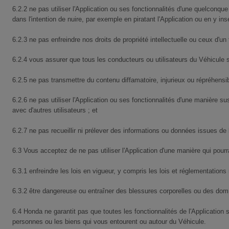
6.2.2 ne pas utiliser l'Application ou ses fonctionnalités d'une quelconqu
dans l'intention de nuire, par exemple en piratant l'Application ou en y in
6.2.3 ne pas enfreindre nos droits de propriété intellectuelle ou ceux d'un t
6.2.4 vous assurer que tous les conducteurs ou utilisateurs du Véhicule son
6.2.5 ne pas transmettre du contenu diffamatoire, injurieux ou répréhensibl
6.2.6 ne pas utiliser l'Application ou ses fonctionnalités d'une manière 
avec d'autres utilisateurs ; et
6.2.7 ne pas recueillir ni prélever des informations ou données issues de 
6.3 Vous acceptez de ne pas utiliser l'Application d'une manière qui pourra
6.3.1 enfreindre les lois en vigueur, y compris les lois et réglementations 
6.3.2 être dangereuse ou entraîner des blessures corporelles ou des do
6.4 Honda ne garantit pas que toutes les fonctionnalités de l'Application
personnes ou les biens qui vous entourent ou autour du Véhicule.