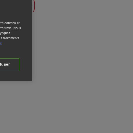
TIONS »)
tre contenu et
re trafic. Nous
ytiques,
es traitements
de
fuser