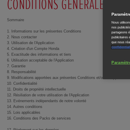
CONDITIONS GÉNÉRALES DE L'
Paramètr
Sommaire
Nous utiliso
nos publicité
1. Informations sur les présentes Conditions
partageons ég
2. Nous contacter
publicitaires
que nous réal
3. Utilisation de l'Application
confidential
4. Création d'un Compte Honda
5. Exactitude des informations et tiers
6. Utilisation acceptable de l'Application
Paramètr
7. Garantie
8. Responsabilité
9. Modifications apportées aux présentes Conditions et/ou à l'Application
10. Confidentialité
11. Droits de propriété intellectuelle
12. Résiliation de votre utilisation de l'Application
13. Evénements indépendants de notre volonté
14. Autres conditions
15. Lois applicables
16. Conditions des Packs de services
17. Règlement sur les données