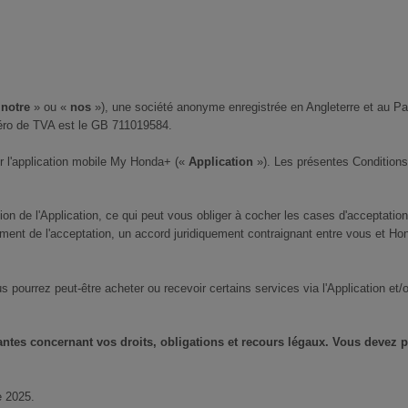
«
notre
» ou «
nos
»), une société anonyme enregistrée en Angleterre et au Pa
éro de TVA est le GB 711019584.
er l'application mobile My Honda+ («
Application
»). Les présentes Conditions
sation de l'Application, ce qui peut vous obliger à cocher les cases d'acceptat
oment de l'acceptation, un accord juridiquement contraignant entre vous et H
s pourrez peut-être acheter ou recevoir certains services via l'Application et/
es concernant vos droits, obligations et recours légaux. Vous devez prê
e 2025.