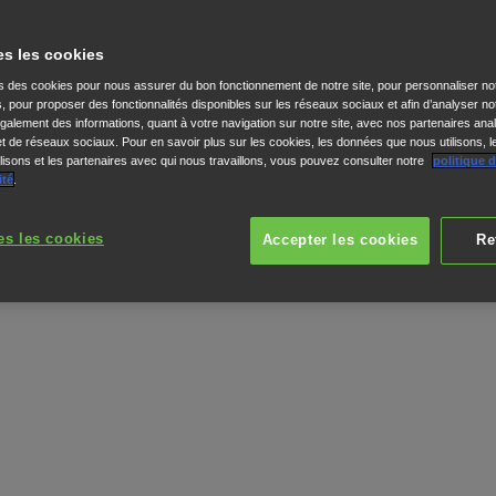
APPLICATION MOBILE (« CONDI
es les cookies
ns des cookies pour nous assurer du bon fonctionnement de notre site, pour personnaliser no
s, pour proposer des fonctionnalités disponibles sur les réseaux sociaux et afin d’analyser not
alement des informations, quant à votre navigation sur notre site, avec nos partenaires anal
 et de réseaux sociaux. Pour en savoir plus sur les cookies, les données que nous utilisons, l
isons et les partenaires avec qui nous travaillons, vous pouvez consulter notre
politique 
ité
.
es les cookies
Accepter les cookies
Re