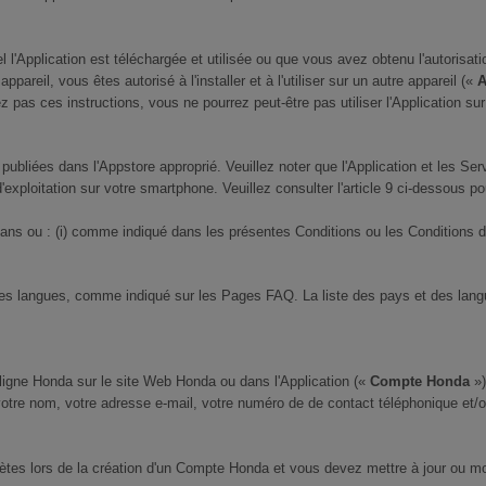
l'Application est téléchargée et utilisée ou que vous avez obtenu l'autorisati
 appareil, vous êtes autorisé à l'installer et à l'utiliser sur un autre appareil («
A
 pas ces instructions, vous ne pourrez peut-être pas utiliser l'Application su
 publiées dans l'Appstore approprié. Veuillez noter que l'Application et les Se
exploitation sur votre smartphone. Veuillez consulter l'article 9 ci-dessous po
6 ans ou : (i) comme indiqué dans les présentes Conditions ou les Conditions d
ines langues, comme indiqué sur les Pages FAQ. La liste des pays et des lang
n ligne Honda sur le site Web Honda ou dans l'Application («
Compte Honda
»)
 votre nom, votre adresse e-mail, votre numéro de de contact téléphonique et/o
ètes lors de la création d'un Compte Honda et vous devez mettre à jour ou mod