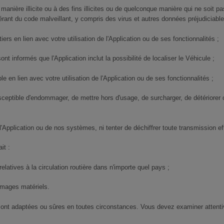
e manière illicite ou à des fins illicites ou de quelconque manière qui ne soit
sérant du code malveillant, y compris des virus et autres données préjudiciable
iers en lien avec votre utilisation de l'Application ou de ses fonctionnalités ;
t informés que l'Application inclut la possibilité de localiser le Véhicule ;
e en lien avec votre utilisation de l'Application ou de ses fonctionnalités ;
susceptible d'endommager, de mettre hors d'usage, de surcharger, de détériorer
l'Application ou de nos systèmes, ni tenter de déchiffrer toute transmission e
it :
relatives à la circulation routière dans n'importe quel pays ;
mmages matériels.
 sont adaptées ou sûres en toutes circonstances. Vous devez examiner attentivem