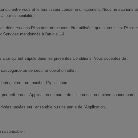
 conclu entre vous et le fournisseur concerné uniquement. Nous ne saurions ê
à leur disponibilité).
ètes décrites dans l'Appstore ne peuvent être utilisées que si vous liez l'App
 Services mentionnés à l'article 1.4.
ire à ce qui est stipulé dans les présentes Conditions. Vous acceptez de :
e sauvegarde ou de sécurité opérationnelle ;
apter, altérer ou modifier l'Application ;
as permettre que l'Application ou partie de celle-ci soit combinée ou incorporée
ivées basées sur l'ensemble ou une partie de l'Application.
e raisonnable ;