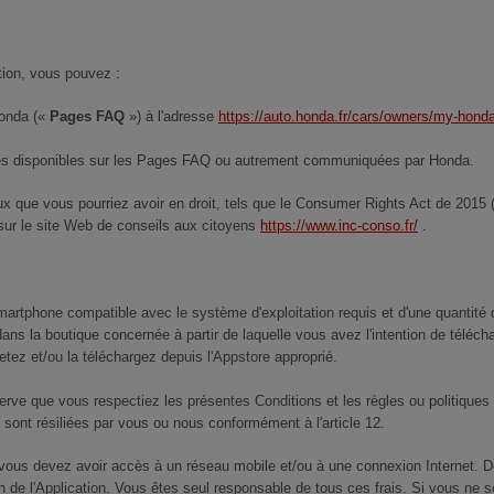
tion, vous pouvez :
Honda («
Pages FAQ
») à l'adresse
https://auto.honda.fr/cars/owners/my-honda
ées disponibles sur les Pages FAQ ou autrement communiquées par Honda.
aux que vous pourriez avoir en droit, tels que le Consumer Rights Act de 201
s sur le site Web de conseils aux citoyens
https://www.inc-conso.fr/
.
 smartphone compatible avec le système d'exploitation requis et d'une quantit
ns la boutique concernée à partir de laquelle vous avez l'intention de télécha
tez et/ou la téléchargez depuis l'Appstore approprié.
serve que vous respectiez les présentes Conditions et les règles ou politiques
 sont résiliées par vous ou nous conformément à l'article 12.
on, vous devez avoir accès à un réseau mobile et/ou à une connexion Internet. 
ion de l'Application. Vous êtes seul responsable de tous ces frais. Si vous ne