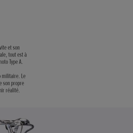
vite et son
le, tout est à
 moto Type A.
militaire. Le
ée son propre
ir réalité.