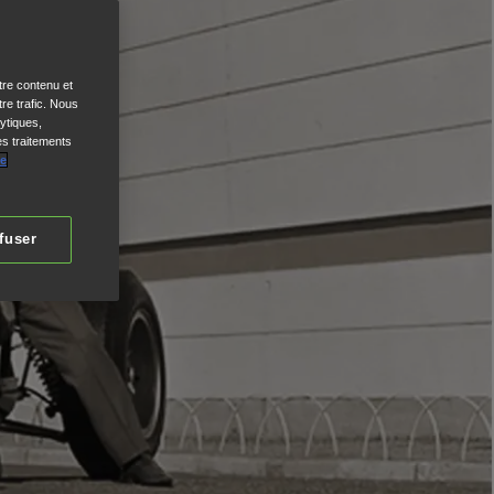
tre contenu et
re trafic. Nous
ytiques,
es traitements
de
fuser