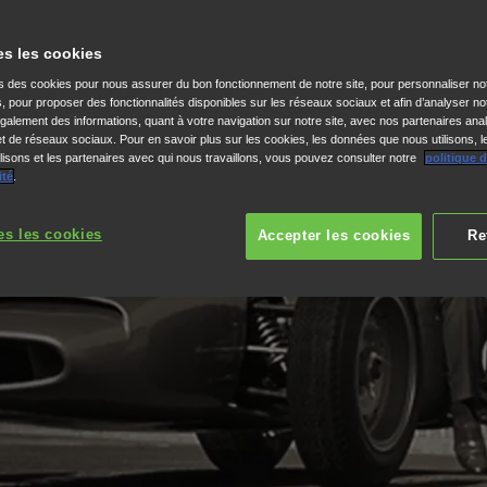
es les cookies
reams
ns des cookies pour nous assurer du bon fonctionnement de notre site, pour personnaliser no
s, pour proposer des fonctionnalités disponibles sur les réseaux sociaux et afin d’analyser not
alement des informations, quant à votre navigation sur notre site, avec nos partenaires anal
 et de réseaux sociaux. Pour en savoir plus sur les cookies, les données que nous utilisons, l
isons et les partenaires avec qui nous travaillons, vous pouvez consulter notre
politique 
rêvé d'avenir – souvent
ité
.
lorsque Soichiro a
l a consacré le reste de
es les cookies
Accepter les cookies
Re