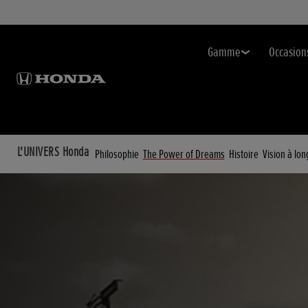
Gamme
Occasion
L'UNIVERS Honda
Philosophie
The Power of Dreams
Histoire
Vision à lo