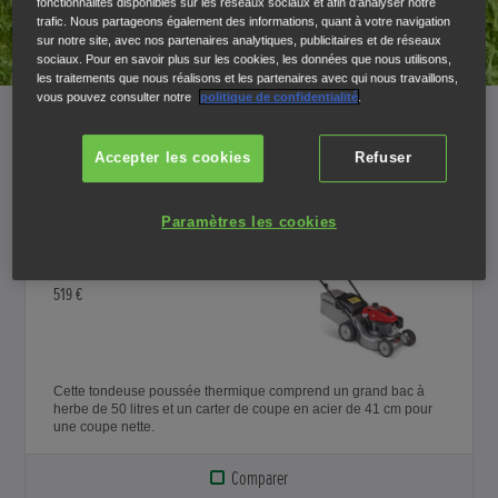
fonctionnalités disponibles sur les réseaux sociaux et afin d’analyser notre
POUSSÉ
trafic. Nous partageons également des informations, quant à votre navigation
sur notre site, avec nos partenaires analytiques, publicitaires et de réseaux
Pour les terrains plats de petites et moyennes tailles
sociaux. Pour en savoir plus sur les cookies, les données que nous utilisons,
les traitements que nous réalisons et les partenaires avec qui nous travaillons,
vous pouvez consulter notre
politique de confidentialité
.
AUTOTRACTÉ
Pour une tonte tout en confort, sur tous types et tailles de
Accepter les cookies
Refuser
terrains
Paramètres les cookies
HRG 416 PKEH
519 €
Cette tondeuse poussée thermique comprend un grand bac à
herbe de 50 litres et un carter de coupe en acier de 41 cm pour
une coupe nette.
Comparer