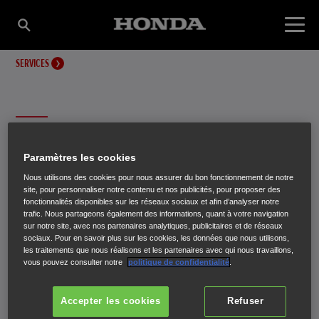
SERVICES
MANUELS D'UTILISATEURS
Paramètres les cookies
Nous utilisons des cookies pour nous assurer du bon fonctionnement de notre
Vous avez choisi votre machine – mais ce n'est pas tout.
site, pour personnaliser notre contenu et nos publicités, pour proposer des
fonctionnalités disponibles sur les réseaux sociaux et afin d’analyser notre
trafic. Nous partageons également des informations, quant à votre navigation
sur notre site, avec nos partenaires analytiques, publicitaires et de réseaux
sociaux. Pour en savoir plus sur les cookies, les données que nous utilisons,
les traitements que nous réalisons et les partenaires avec qui nous travaillons,
vous pouvez consulter notre
politique de confidentialité
.
Manuels d'utilisateurs
Accepter les cookies
Refuser