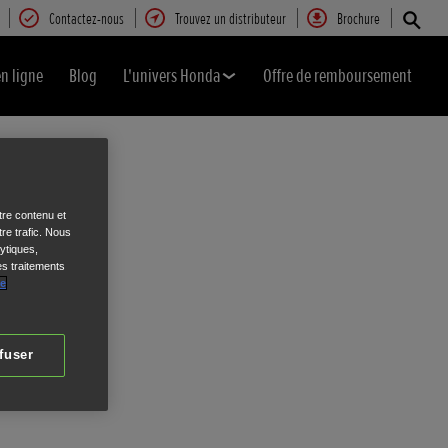
Contactez-nous
Trouvez un distributeur
Brochure
en ligne
Blog
L'univers Honda
Offre de remboursement
tre contenu et
re trafic. Nous
ytiques,
es traitements
de
fuser