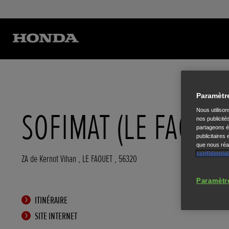
Paramètr
SOFIMAT (LE FAOUET
Nous utiliso
nos publicité
partageons ég
publicitaires
que nous réal
confidential
ZA de Kernot Vihan
,
LE FAOUET
,
56320
Paramètr
ITINÉRAIRE
SITE INTERNET