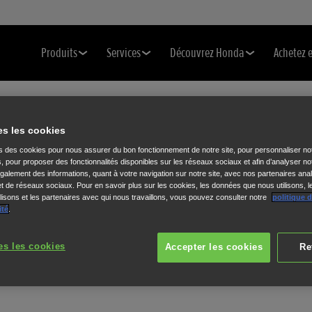
Produits
Services
Découvrez Honda
Achetez 
es les cookies
)
ns des cookies pour nous assurer du bon fonctionnement de notre site, pour personnaliser no
s, pour proposer des fonctionnalités disponibles sur les réseaux sociaux et afin d’analyser not
alement des informations, quant à votre navigation sur notre site, avec nos partenaires anal
 et de réseaux sociaux. Pour en savoir plus sur les cookies, les données que nous utilisons, l
isons et les partenaires avec qui nous travaillons, vous pouvez consulter notre
politique 
ité
.
es les cookies
Accepter les cookies
Re