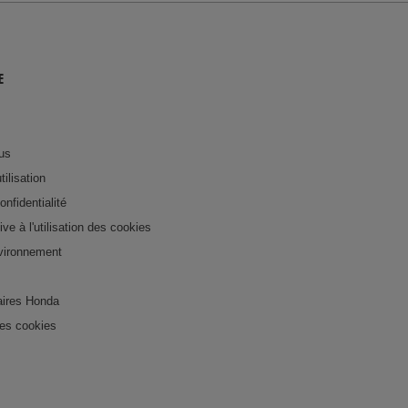
E
us
tilisation
onfidentialité
tive à l'utilisation des cookies
nvironnement
ires Honda
es cookies