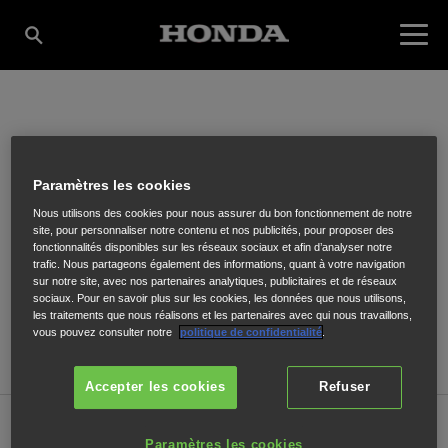
STE FJ MOTOCULTURE
Paramètres les cookies
Nous utilisons des cookies pour nous assurer du bon fonctionnement de notre
21, Avenue Maréchal Foch
,
CHAUMONT
,
52000
site, pour personnaliser notre contenu et nos publicités, pour proposer des
fonctionnalités disponibles sur les réseaux sociaux et afin d’analyser notre
trafic. Nous partageons également des informations, quant à votre navigation
sur notre site, avec nos partenaires analytiques, publicitaires et de réseaux
sociaux. Pour en savoir plus sur les cookies, les données que nous utilisons,
les traitements que nous réalisons et les partenaires avec qui nous travaillons,
vous pouvez consulter notre
politique de confidentialité
.
ITINÉRAIRE
Accepter les cookies
Refuser
Vente
Paramètres les cookies