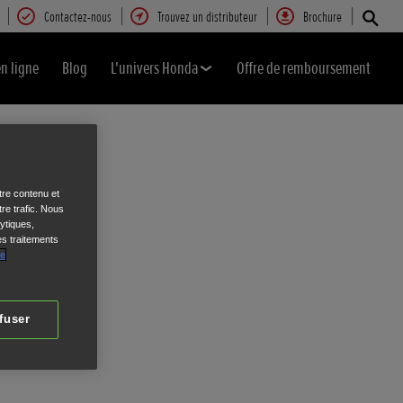
Contactez-nous
Trouvez un distributeur
Brochure
en ligne
Blog
L'univers Honda
Offre de remboursement
tre contenu et
re trafic. Nous
ytiques,
es traitements
de
fuser