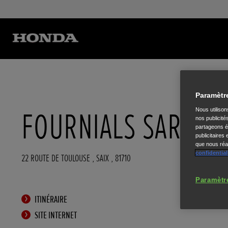
Paramètr
FOURNIALS SARL
Nous utiliso
nos publicité
partageons ég
publicitaires
que nous réal
confidential
22 ROUTE DE TOULOUSE
,
SAIX
,
81710
Paramètr
ITINÉRAIRE
SITE INTERNET