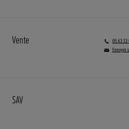
Vente
05 63 72 
Envoyer 
SAV