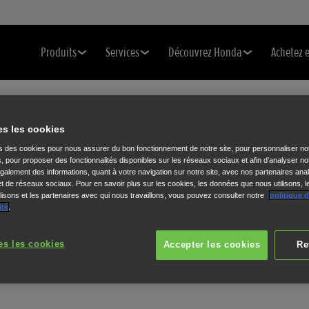
Produits
Services
Découvrez Honda
Achetez 
es les cookies
ns des cookies pour nous assurer du bon fonctionnement de notre site, pour personnaliser no
s, pour proposer des fonctionnalités disponibles sur les réseaux sociaux et afin d’analyser not
alement des informations, quant à votre navigation sur notre site, avec nos partenaires anal
 et de réseaux sociaux. Pour en savoir plus sur les cookies, les données que nous utilisons, l
isons et les partenaires avec qui nous travaillons, vous pouvez consulter notre
politique 
ité
.
es les cookies
Accepter les cookies
Re