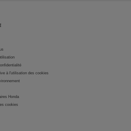
E
us
tilisation
onfidentialité
tive à l'utilisation des cookies
nvironnement
ires Honda
es cookies